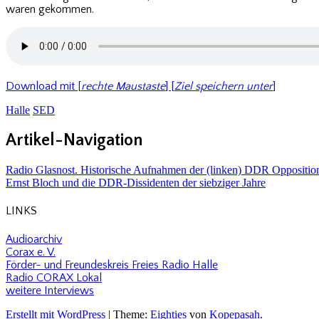
waren gekommen.
Download mit [
rechte Maustaste
] [
Ziel speichern unter
]
Halle
SED
Artikel-Navigation
Radio Glasnost. Historische Aufnahmen der (linken) DDR Oppositio
Ernst Bloch und die DDR-Dissidenten der siebziger Jahre
LINKS
Audioarchiv
Corax e. V.
Förder- und Freundeskreis Freies Radio Halle
Radio CORAX Lokal
weitere Interviews
Erstellt mit WordPress
|
Theme:
Eighties
von
Kopepasah
.