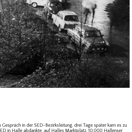
Gespräch in der SED-Bezirksleitung, drei Tage später kam es zu
D in Halle abdankte, auf Halles Marktplatz. 10.000 Hallenser