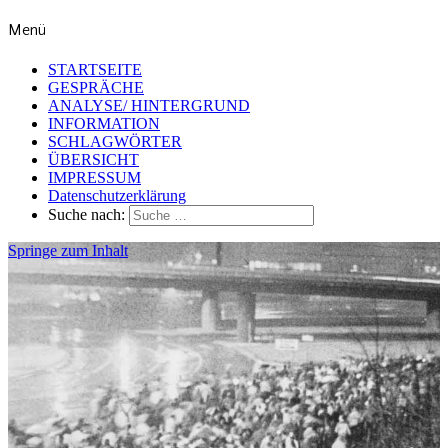
Menü
STARTSEITE
GESPRÄCHE
ANALYSE/ HINTERGRUND
INFORMATION
SCHLAGWÖRTER
ÜBERSICHT
IMPRESSUM
Datenschutzerklärung
Suche nach:
Springe zum Inhalt